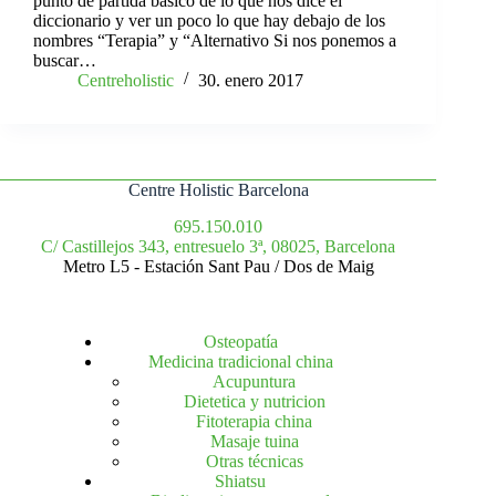
punto de partida básico de lo que nos dice el
diccionario y ver un poco lo que hay debajo de los
nombres “Terapia” y “Alternativo Si nos ponemos a
buscar…
Centreholistic
30. enero 2017
Centre Holistic Barcelona
695.150.010
C/ Castillejos 343, entresuelo 3ª, 08025, Barcelona
Metro L5 - Estación Sant Pau / Dos de Maig
Osteopatía
Medicina tradicional china
Acupuntura
Dietetica y nutricion
Fitoterapia china
Masaje tuina
Otras técnicas
Shiatsu