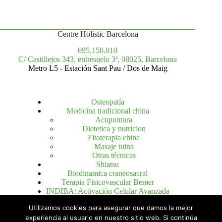
Centre Holistic Barcelona
695.150.010
C/ Castillejos 343, entresuelo 3ª, 08025, Barcelona
Metro L5 - Estación Sant Pau / Dos de Maig
Osteopatía
Medicina tradicional china
Acupuntura
Dietetica y nutricion
Fitoterapia china
Masaje tuina
Otras técnicas
Shiatsu
Biodinamica craneosacral
Terapia Fisicovascular Bemer
INDIBA: Activación Celular Avanzada
Utilizamos cookies para asegurar que damos la mejor
experiencia al usuario en nuestro sitio web. Si continúa