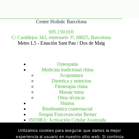
Centre Holistic Barcelona
695.150.010
C/ Castillejos 343, entresuelo 3ª, 08025, Barcelona
Metro L5 - Estación Sant Pau / Dos de Maig
Osteopatía
Medicina tradicional china
Acupuntura
Dietetica y nutricion
Fitoterapia china
Masaje tuina
Otras técnicas
Shiatsu
Biodinamica craneosacral
Terapia Fisicovascular Bemer
INDIBA: Activación Celular Avanzada
Utilizamos cookies para asegurar que damos la mejor
experiencia al usuario en nuestro sitio web. Si continúa