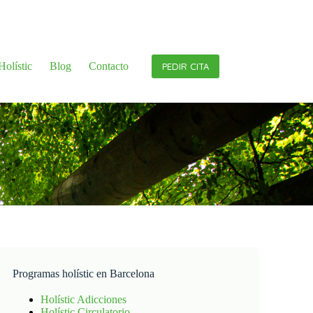
olístic
Blog
Contacto
PEDIR CITA
Programas holístic en Barcelona
Holístic Adicciones
Holístic Circulatorio