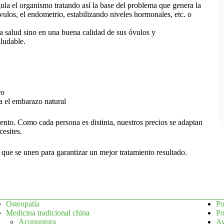
gula el organismo tratando así la base del problema que genera la
óvulos, el endometrio, estabilizando niveles hormonales, etc. o
a salud sino en una buena calidad de sus óvulos y
aludable.
ro
a el embarazo natural
miento. Como cada persona es distinta, nuestros precios se adaptan
esites.
s que se unen para garantizar un mejor tratamiento resultado.
Osteopatía
Po
Medicina tradicional china
Po
Acupuntura
Av