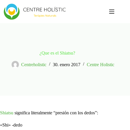
Saltar
al
contenido
¿Que es el Shiatsu?
Centreholistic
30. enero 2017
Centre Holistic
Shiatsu
significa literalmente “presión con los dedos”:
«Shi» -dedo