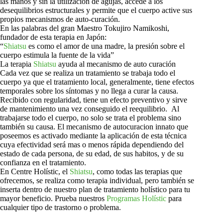
las manos y sin la utilización de agujas, accede a los
desequilibrios estructurales y permite que el cuerpo active sus
propios mecanismos de auto-curación.
En las palabras del gran Maestro Tokujiro Namikoshi,
fundador de esta terapia en Japón:
“
Shiatsu
es como el amor de una madre, la presión sobre el
cuerpo estimula la fuente de la vida”
La terapia
Shiatsu
ayuda al mecanismo de auto curación
Cada vez que se realiza un tratamiento se trabaja todo el
cuerpo ya que el tratamiento local, generalmente, tiene efectos
temporales sobre los síntomas y no llega a curar la causa.
Recibido con regularidad, tiene un efecto preventivo y sirve
de mantenimiento una vez conseguido el reequilibrio. Al
trabajarse todo el cuerpo, no solo se trata el problema sino
también su causa. El mecanismo de autocuracion innato que
poseemos es activado mediante la aplicación de esta técnica
cuya efectividad será mas o menos rápida dependiendo del
estado de cada persona, de su edad, de sus habitos, y de su
confianza en el tratamiento.
En Centre Holístic, el
Shiatsu
, como todas las terapias que
ofrecemos, se realiza como terapia individual, pero también se
inserta dentro de nuestro plan de tratamiento holístico para tu
mayor beneficio. Prueba nuestros
Programas Holístic
para
cualquier tipo de trastorno o problema.