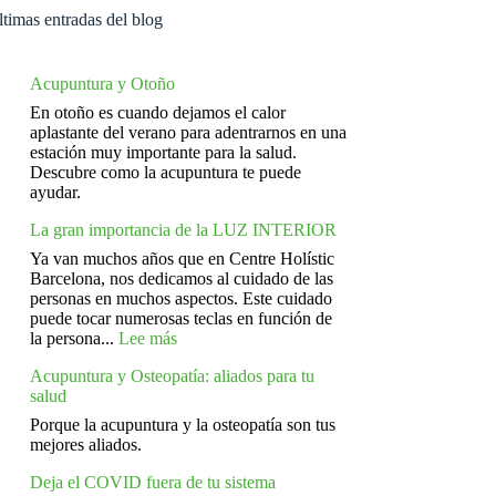
timas entradas del blog
Acupuntura y Otoño
En otoño es cuando dejamos el calor
aplastante del verano para adentrarnos en una
estación muy importante para la salud.
Descubre como la acupuntura te puede
ayudar.
La gran importancia de la LUZ INTERIOR
Ya van muchos años que en Centre Holístic
Barcelona, nos dedicamos al cuidado de las
personas en muchos aspectos. Este cuidado
puede tocar numerosas teclas en función de
:
la persona...
Lee más
La
Acupuntura y Osteopatía: aliados para tu
gran
salud
importancia
de
Porque la acupuntura y la osteopatía son tus
la
mejores aliados.
LUZ
INTERIOR
Deja el COVID fuera de tu sistema