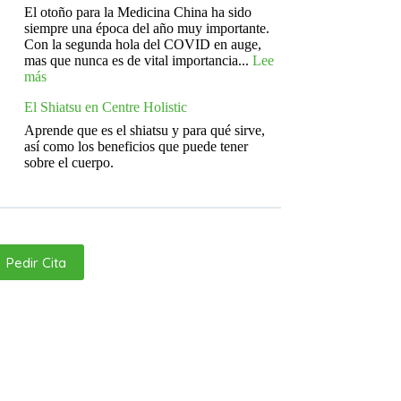
El otoño para la Medicina China ha sido
siempre una época del año muy importante.
Con la segunda hola del COVID en auge,
mas que nunca es de vital importancia...
Lee
:
más
Deja
El Shiatsu en Centre Holistic
el
COVID
Aprende que es el shiatsu y para qué sirve,
fuera
así como los beneficios que puede tener
de
sobre el cuerpo.
tu
sistema
Pedir Cita