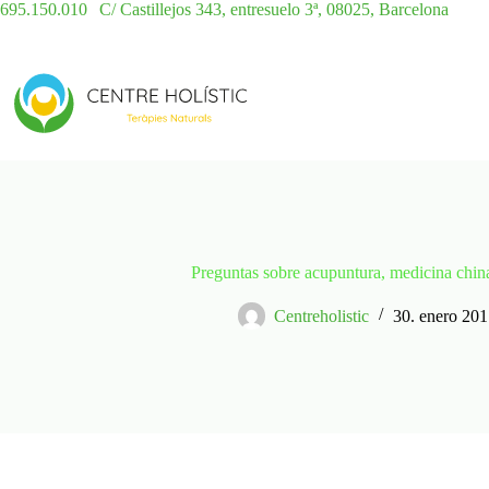
Saltar
695.150.010
|
C/ Castillejos 343, entresuelo 3ª, 08025, Barcelona
al
contenido
Preguntas sobre acupuntura, medicina china
Centreholistic
30. enero 20