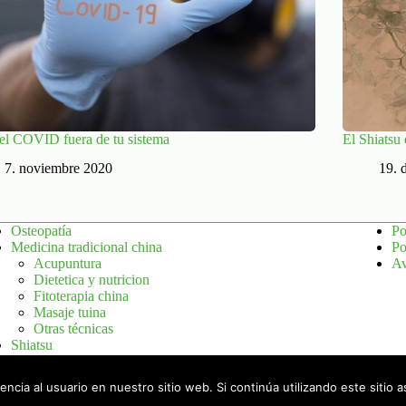
el COVID fuera de tu sistema
El Shiatsu 
7. noviembre 2020
19. 
Osteopatía
Po
Medicina tradicional china
Po
Acupuntura
Av
Dietetica y nutricion
Fitoterapia china
Masaje tuina
Otras técnicas
Shiatsu
Biodinamica craneosacral
Terapia Fisicovascular Bemer
ncia al usuario en nuestro sitio web. Si continúa utilizando este sitio
INDIBA: Activación Celular Avanzada