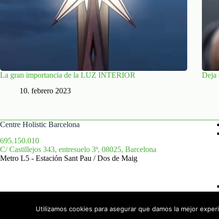
La gran importancia de la LUZ INTERIOR
Deja 
10. febrero 2023
Centre Holistic Barcelona
695.150.010
C/ Castillejos 343, entresuelo 3ª, 08025, Barcelona
Metro L5 - Estación Sant Pau / Dos de Maig
Utilizamos cookies para asegurar que damos la mejor experie