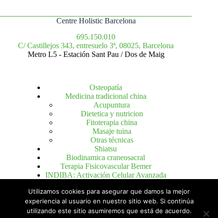
Centre Holistic Barcelona
695.150.010
C/ Castillejos 343, entresuelo 3ª, 08025, Barcelona
Metro L5 - Estación Sant Pau / Dos de Maig
Osteopatía
Medicina tradicional china
Acupuntura
Dietetica y nutricion
Fitoterapia china
Masaje tuina
Otras técnicas
Shiatsu
Biodinamica craneosacral
Terapia Fisicovascular Bemer
INDIBA: Activación Celular Avanzada
Utilizamos cookies para asegurar que damos la mejor
experiencia al usuario en nuestro sitio web. Si continúa
Política de privacidad
utilizando este sitio asumiremos que está de acuerdo.
Política de cookies